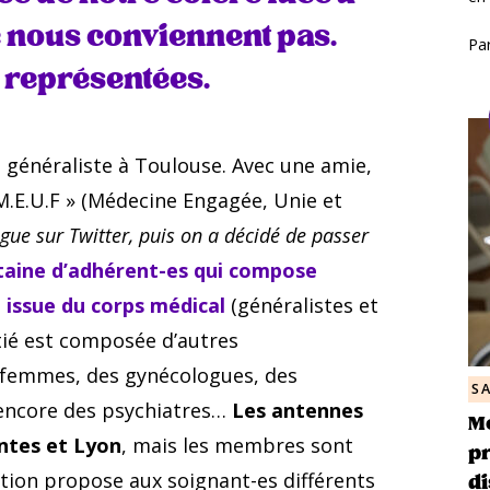
e nous conviennent pas.
Pa
s représentées.
généraliste à Toulouse. Avec une amie,
 M.E.U.F » (Médecine Engagée, Unie et
ague sur Twitter, puis on a décidé de passer
taine d’adhérent-es qui compose
t issue du corps médical
(généralistes et
tié est composée d’autres
s-femmes, des gynécologues, des
S
 encore des psychiatres…
Les antennes
Mo
antes et Lyon
, mais les membres sont
pr
di
ation propose aux soignant-es différents