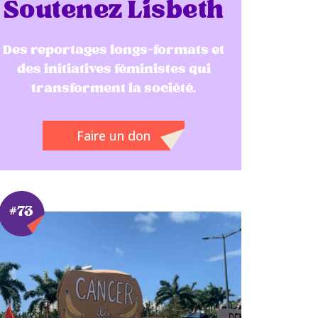
Soutenez Lisbeth
Des reportages longs-formats et
des initiatives féministes qui
transforment la société.
Faire un don
#73