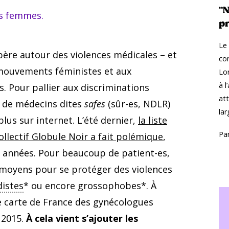
“N
es femmes.
pr
Le
bère autour des violences médicales – et
com
mouvements féministes et aux
Lor
à l
Pour pallier aux discriminations
att
s de médecins dites
safes
(sûr-es, NDLR)
la
lus sur internet. L’été dernier,
la liste
Pa
ollectif Globule Noir a fait polémique
,
es années. Pour beaucoup de patient-es,
s moyens pour se protéger des violences
distes
* ou encore grossophobes*. À
 carte de France des gynécologues
 2015.
À cela vient s’ajouter les