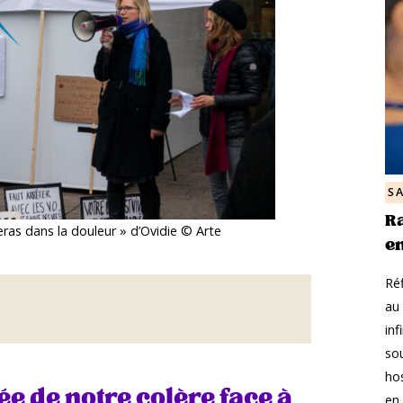
S
Ra
ras dans la douleur » d’Ovidie © Arte
en
Réf
au 
inf
so
hos
née de notre colère face à
en