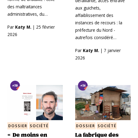
défaillante, accès entravé
des maltraitances
aux guichets,
administratives, du…
affaiblissement des
instances de recours : la
Par
Katy M.
|
25 février
préfecture du Nord -
2026
autrefois considéré…
Par
Katy M.
|
7 janvier
2026
#75
#74
DOSSIER
SOCIÉTÉ
DOSSIER
SOCIÉTÉ
« De moins en
La fabrique des