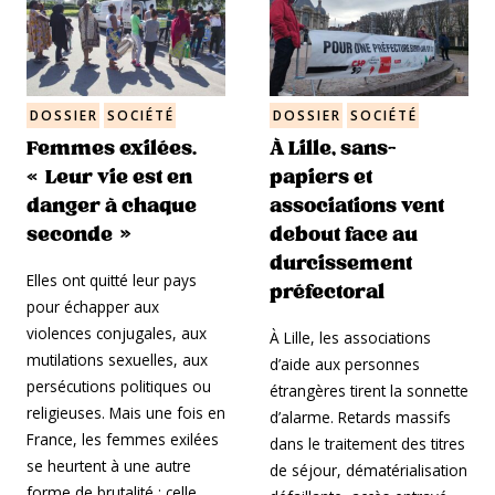
DOSSIER
SOCIÉTÉ
DOSSIER
SOCIÉTÉ
Femmes exilées.
À Lille, sans-
« Leur vie est en
papiers et
danger à chaque
associations vent
seconde »
debout face au
durcissement
Elles ont quitté leur pays
préfectoral
pour échapper aux
violences conjugales, aux
À Lille, les associations
mutilations sexuelles, aux
d’aide aux personnes
persécutions politiques ou
étrangères tirent la sonnette
religieuses. Mais une fois en
d’alarme. Retards massifs
France, les femmes exilées
dans le traitement des titres
se heurtent à une autre
de séjour, dématérialisation
forme de brutalité : celle