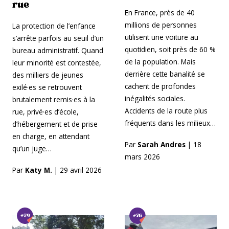
rue
En France, près de 40
millions de personnes
La protection de l’enfance
utilisent une voiture au
s’arrête parfois au seuil d’un
quotidien, soit près de 60 %
bureau administratif. Quand
de la population. Mais
leur minorité est contestée,
derrière cette banalité se
des milliers de jeunes
cachent de profondes
exilé·es se retrouvent
inégalités sociales.
brutalement remis·es à la
Accidents de la route plus
rue, privé·es d’école,
fréquents dans les milieux…
d’hébergement et de prise
en charge, en attendant
Par
Sarah Andres
|
18
qu’un juge…
mars 2026
Par
Katy M.
|
29 avril 2026
#79
#76