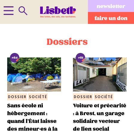
newsletter
faire un don
Dossiers
#84
#81
DOSSIER
SOCIÉTÉ
DOSSIER
SOCIÉTÉ
Sans école ni
Voiture et précarité
hébergement :
: à Brest, un garage
quand l’État laisse
solidaire vecteur
des mineur·es à la
de lien social