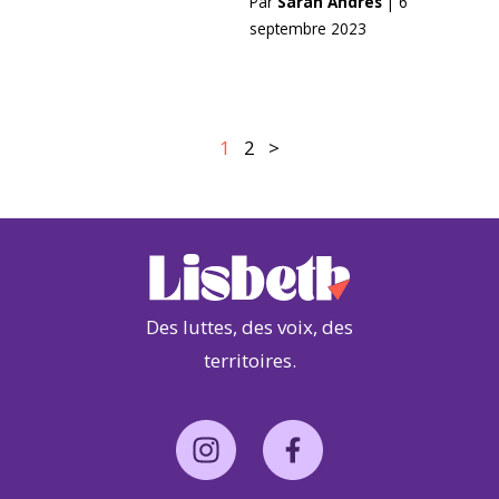
Par
Sarah Andres
|
6
septembre 2023
Pagination
Page
Page
1
2
>
Des luttes, des voix, des
territoires.