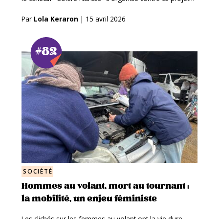
Par
Lola Keraron
|
15 avril 2026
#82
SOCIÉTÉ
Hommes au volant, mort au tournant :
la mobilité, un enjeu féministe
Les clichés sur les femmes au volant ont la vie dure.