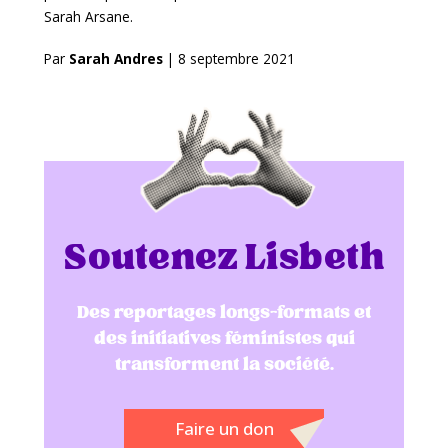
Sarah Arsane.
Par
Sarah Andres
|
8 septembre 2021
Soutenez Lisbeth
Des reportages longs-formats et
des initiatives féministes qui
transforment la société.
Faire un don