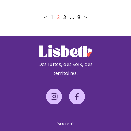
Pagination
Page
Page
Page
Page
<
1
2
3
…
8
>
Des luttes, des voix, des
territoires.
Société